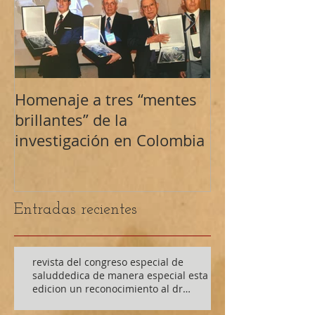
Homenaje a tres “mentes
Presidente de 
brillantes” de la
Colombiana Ci
investigación en Colombia
Plástica
Entradas recientes
revista del congreso especial de
saluddedica de manera especial esta
edicion un reconocimiento al dr
Ricardo Galan